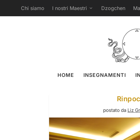
Chi siamo
I nostri Maestri
Dzogchen
Ma
HOME
INSEGNAMENTI
I
Rinpoc
postato da
Liz G