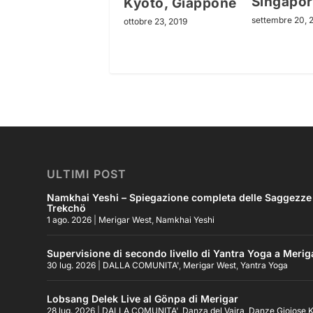
Singapor
Kyoto, Giappone
settembre 20, 
ottobre 23, 2019
ULTIMI POST
Namkhai Yeshi – Spiegazione completa delle Saggezze Pr
Trekchö
1 ago. 2026
|
Merigar West
,
Namkhai Yeshi
Supervisione di secondo livello di Yantra Yoga a Merig
30 lug. 2026
|
DALLA COMUNITA'
,
Merigar West
,
Yantra Yoga
Lobsang Delek Live al Gönpa di Merigar
28 lug. 2026
|
DALLA COMUNITA'
,
Danza del Vajra
,
Danze Gioiose K