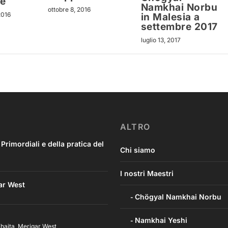
e
Namkhai Norbu
ottobre 8, 2016
2016
in Malesia a
settembre 2017
luglio 13, 2017
ALTRO
imordiali e della pratica del
Chi siamo
I nostri Maestri
ar West
Chögyal Namkhai Norbu
Namkhai Yeshi
haita
,
Merigar West