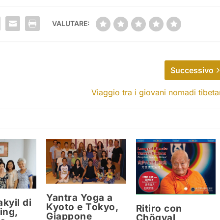
VALUTARE:
Successivo
Viaggio tra i giovani nomadi tibeta
Yantra Yoga a
kyil di
Kyoto e Tokyo,
Ritiro con
ing,
Giappone
Chögyal