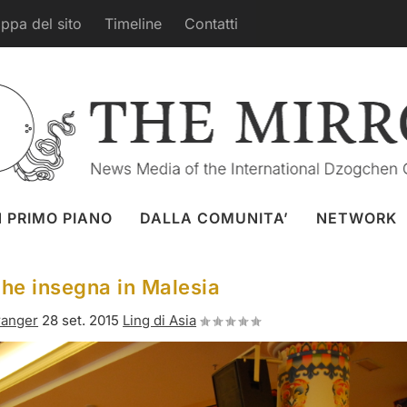
ppa del sito
Timeline
Contatti
N PRIMO PIANO
DALLA COMUNITA’
NETWORK
he insegna in Malesia
ranger
28 set. 2015
Ling di Asia