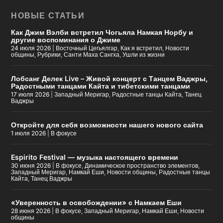
НОВЫЕ СТАТЬИ
Как Джим Вэлби встретил Чогьяла Намкая Норбу и
другие воспоминания о Джиме
24 июля 2026
|
Восточный Цегьялгар
,
Как я встретил
,
Новости
общины
,
Рубрики
,
Санти Маха Сангха
,
Ушли из жизни
Лобсанг Делек Live – Живой концерт с Танцем Ваджры,
Радостными танцами Кайта и тибетскими танцами
17 июля 2026
|
Западный Меригар
,
Радостные танцы Кайта
,
Танец
Ваджры
Откройте для себя возможности нашего нового сайта
1 июля 2026
|
В фокусе
Espirito Festival — музыка настоящего времени
30 июня 2026
|
В фокусе
,
Динамическое пространство элементов
,
Западный Меригар
,
Намкай Еши
,
Новости общины
,
Радостные танцы
Кайта
,
Танец Ваджры
«Уверенность в освобождении» с Намкаем Еши
28 июня 2026
|
В фокусе
,
Западный Меригар
,
Намкай Еши
,
Новости
общины