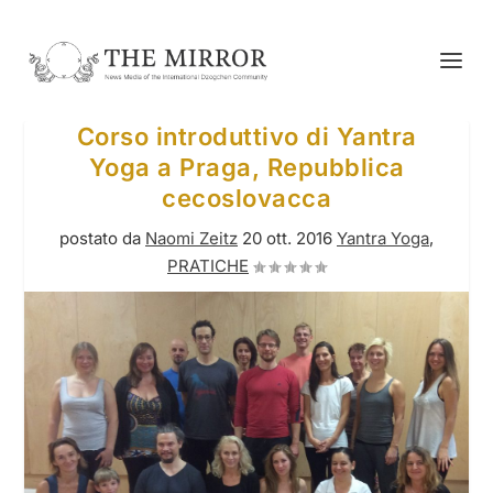
Corso introduttivo di Yantra
Yoga a Praga, Repubblica
cecoslovacca
postato da
Naomi Zeitz
20 ott. 2016
Yantra Yoga
,
PRATICHE