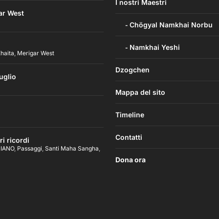
I nostri Maestri
ar West
Chögyal Namkhai Norbu
Namkhai Yeshi
haita
,
Merigar West
Dzogchen
uglio
Mappa del sito
Timeline
Contatti
i ricordi
PIANO
,
Passaggi
,
Santi Maha Sangha
,
Dona ora