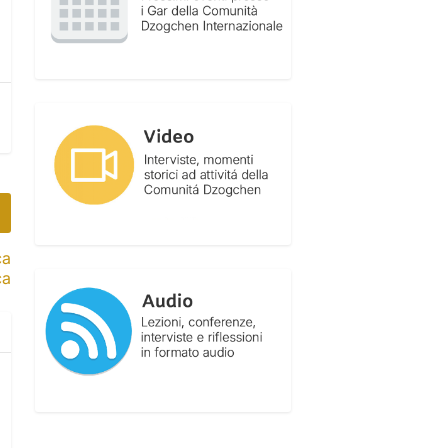
ca
ca