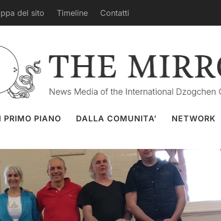
ppa del sito
Timeline
Contatti
° Lojon a Melbourne, Australia
z
31 ott. 2016
Yantra Yoga
,
PRATICHE
N PRIMO PIANO
DALLA COMUNITA’
NETWORK