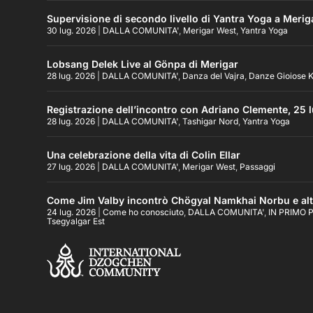
Supervisione di secondo livello di Yantra Yoga a Merig
30 lug. 2026
|
DALLA COMUNITA'
,
Merigar West
,
Yantra Yoga
Lobsang Delek Live al Gönpa di Merigar
28 lug. 2026
|
DALLA COMUNITA'
,
Danza del Vajra
,
Danze Gioiose K
Registrazione dell’incontro con Adriano Clemente, 25 l
28 lug. 2026
|
DALLA COMUNITA'
,
Tashigar Nord
,
Yantra Yoga
Una celebrazione della vita di Colin Ellar
27 lug. 2026
|
DALLA COMUNITA'
,
Merigar West
,
Passaggi
Come Jim Valby incontrò Chögyal Namkhai Norbu e altr
24 lug. 2026
|
Come ho conosciuto
,
DALLA COMUNITA'
,
IN PRIMO 
Tsegyalgar Est