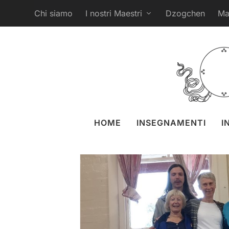
Chi siamo
I nostri Maestri
Dzogchen
Ma
Kumbhaka e il 7
postato da
Naomi Zeit
HOME
INSEGNAMENTI
I