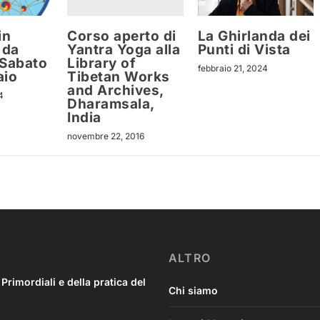
Corso aperto di
in
La Ghirlanda dei
Yantra Yoga alla
 da
Punti di Vista
Library of
 Sabato
febbraio 21, 2024
Tibetan Works
aio
and Archives,
4
Dharamsala,
India
novembre 22, 2016
ALTRO
imordiali e della pratica del
Chi siamo