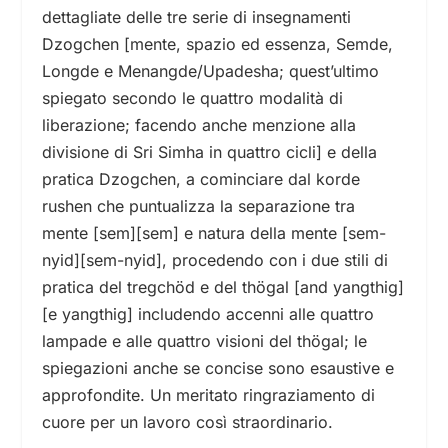
dettagliate delle tre serie di insegnamenti
Dzogchen [mente, spazio ed essenza, Semde,
Longde e Menangde/Upadesha; quest’ultimo
spiegato secondo le quattro modalità di
liberazione; facendo anche menzione alla
divisione di Sri Simha in quattro cicli] e della
pratica Dzogchen, a cominciare dal korde
rushen che puntualizza la separazione tra
mente [sem][sem] e natura della mente [sem-
nyid][sem-nyid], procedendo con i due stili di
pratica del tregchöd e del thögal [and yangthig]
[e yangthig] includendo accenni alle quattro
lampade e alle quattro visioni del thögal; le
spiegazioni anche se concise sono esaustive e
approfondite. Un meritato ringraziamento di
cuore per un lavoro così straordinario.