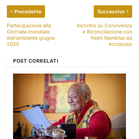
Precedente
Successivo
Partecipazione alla
Incontro su Convivenza
Giornata mondiale
e Riconciliazione con
dell’ambiente giugno
Yeshi Namkhai ad
2025
Arcidosso
POST CORRELATI