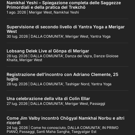
Namkhai Yeshi – Spiegazione completa delle Saggezze
Primordiali e della pratica del Trekchö
1 ago. 2026
|
Merigar West
,
Namkhai Yeshi
Supervisione di secondo livello di Yantra Yoga a Merigar
West
30 lug. 2026
|
DALLA COMUNITA'
,
Merigar West
,
Yantra Yoga
Lobsang Delek Live al Gönpa di Merigar
28 lug. 2026
|
DALLA COMUNITA'
,
Danza del Vajra
,
Danze Gioiose
Khaita
,
Merigar West
Registrazione dell’incontro con Adriano Clemente, 25
luglio
28 lug. 2026
|
DALLA COMUNITA'
,
Tashigar Nord
,
Yantra Yoga
Una celebrazione della vita di Colin Ellar
27 lug. 2026
|
DALLA COMUNITA'
,
Merigar West
,
Passaggi
Come Jim Valby incontrò Chögyal Namkhai Norbu e altri
ricordi
24 lug. 2026
|
Come ho conosciuto
,
DALLA COMUNITA'
,
IN PRIMO
PIANO
,
Passaggi
,
Santi Maha Sangha
,
Tsegyalgar Est