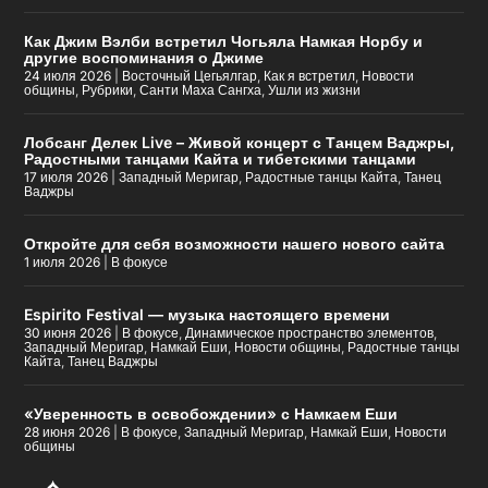
Как Джим Вэлби встретил Чогьяла Намкая Норбу и
другие воспоминания о Джиме
24 июля 2026
|
Восточный Цегьялгар
,
Как я встретил
,
Новости
общины
,
Рубрики
,
Санти Маха Сангха
,
Ушли из жизни
Лобсанг Делек Live – Живой концерт с Танцем Ваджры,
Радостными танцами Кайта и тибетскими танцами
17 июля 2026
|
Западный Меригар
,
Радостные танцы Кайта
,
Танец
Ваджры
Откройте для себя возможности нашего нового сайта
1 июля 2026
|
В фокусе
Espirito Festival — музыка настоящего времени
30 июня 2026
|
В фокусе
,
Динамическое пространство элементов
,
Западный Меригар
,
Намкай Еши
,
Новости общины
,
Радостные танцы
Кайта
,
Танец Ваджры
«Уверенность в освобождении» с Намкаем Еши
28 июня 2026
|
В фокусе
,
Западный Меригар
,
Намкай Еши
,
Новости
общины