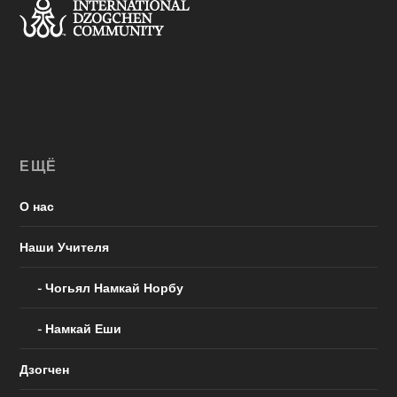
ЕЩЁ
О нас
Наши Учителя
Чогьял Намкай Норбу
Намкай Еши
Дзогчен