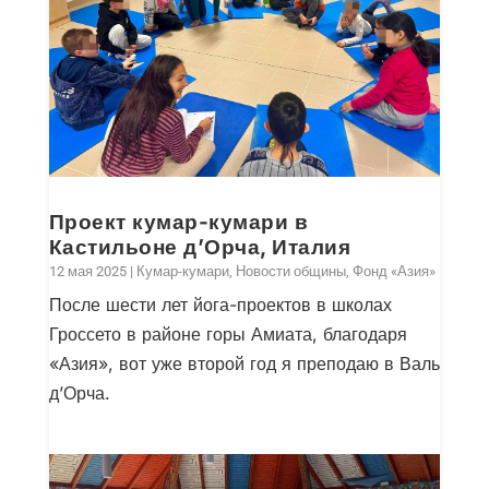
Проект кумар-кумари в
Кастильоне д’Орча, Италия
12 мая 2025
|
Кумар-кумари
,
Новости общины
,
Фонд «Азия»
После шести лет йога-проектов в школах
Гроссето в районе горы Амиата, благодаря
«Азия», вот уже второй год я преподаю в Валь
д’Орча.