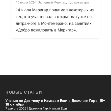
16 июля 2024
|
Западный Меригар
,
Кумар-кумари
14 июля Меригар принимал некоторых из
тех, кто участвовал в открытом курсе по
янтра-йоге в Монтемерано, на занятиях
«Добро пожаловать в Меригар».
НОВЫЕ СТАТЬИ
Учения по Дзогчену с Намкаем Еши в Дзамлинг Гаре, 15–
18 октября
7 августа 2026
|
Дзамлинг Гар
,
Намкай Еши