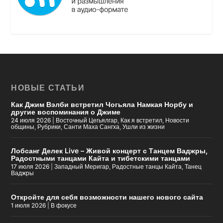
НОВЫЕ СТАТЬИ
Как Джим Вэлби встретил Чогьяла Намкая Норбу и
другие воспоминания о Джиме
24 июля 2026
|
Восточный Цегьялгар
,
Как я встретил
,
Новости
общины
,
Рубрики
,
Санти Маха Сангха
,
Ушли из жизни
Лобсанг Делек Live – Живой концерт с Танцем Ваджры,
Радостными танцами Кайта и тибетскими танцами
17 июля 2026
|
Западный Меригар
,
Радостные танцы Кайта
,
Танец
Ваджры
Откройте для себя возможности нашего нового сайта
1 июля 2026
|
В фокусе