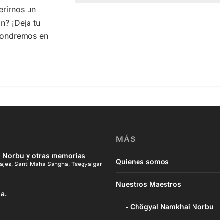
erirnos un
n? ¡Deja tu
pondremos en
MÁS
 Norbu y otras memorias
Quienes somos
ajes
,
Santi Maha Sangha
,
Tsegyalgar
Nuestros Maestros
ia.
Chögyal Namkhai Norbu