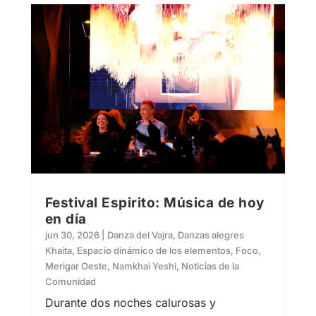
Festival Espirito: Música de hoy
en día
jun 30, 2026
|
Danza del Vajra
,
Danzas alegres
Khaita
,
Espacio dinámico de los elementos
,
Foco
,
Merigar Oeste
,
Namkhai Yeshi
,
Noticias de la
Comunidad
Durante dos noches calurosas y