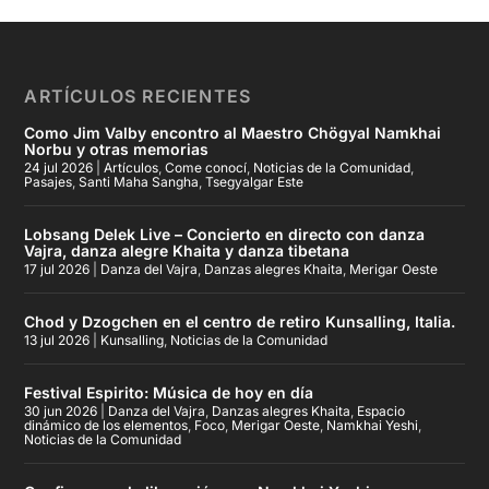
ARTÍCULOS RECIENTES
Como Jim Valby encontro al Maestro Chögyal Namkhai
Norbu y otras memorias
24 jul 2026
|
Artículos
,
Come conocí
,
Noticias de la Comunidad
,
Pasajes
,
Santi Maha Sangha
,
Tsegyalgar Este
Lobsang Delek Live – Concierto en directo con danza
Vajra, danza alegre Khaita y danza tibetana
17 jul 2026
|
Danza del Vajra
,
Danzas alegres Khaita
,
Merigar Oeste
Chod y Dzogchen en el centro de retiro Kunsalling, Italia.
13 jul 2026
|
Kunsalling
,
Noticias de la Comunidad
Festival Espirito: Música de hoy en día
30 jun 2026
|
Danza del Vajra
,
Danzas alegres Khaita
,
Espacio
dinámico de los elementos
,
Foco
,
Merigar Oeste
,
Namkhai Yeshi
,
Noticias de la Comunidad