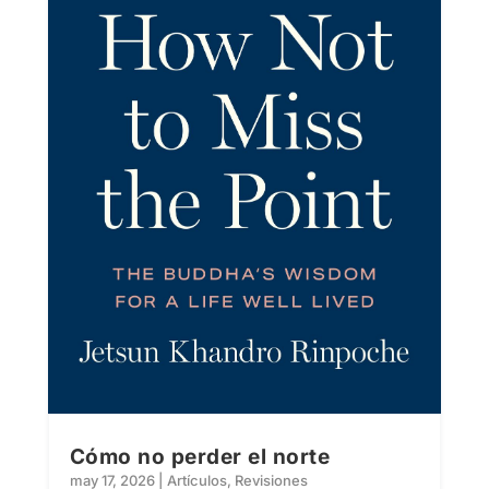
Cómo no perder el norte
may 17, 2026
|
Artículos
,
Revisiones