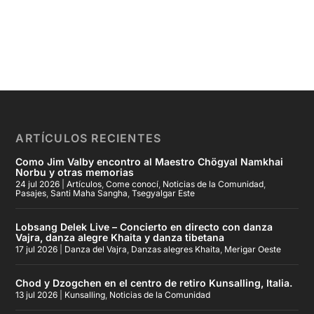
ARTÍCULOS RECIENTES
Como Jim Valby encontro al Maestro Chögyal Namkhai
Norbu y otras memorias
24 jul 2026
|
Artículos
,
Come conocí
,
Noticias de la Comunidad
,
Pasajes
,
Santi Maha Sangha
,
Tsegyalgar Este
Lobsang Delek Live – Concierto en directo con danza
Vajra, danza alegre Khaita y danza tibetana
17 jul 2026
|
Danza del Vajra
,
Danzas alegres Khaita
,
Merigar Oeste
Chod y Dzogchen en el centro de retiro Kunsalling, Italia.
13 jul 2026
|
Kunsalling
,
Noticias de la Comunidad