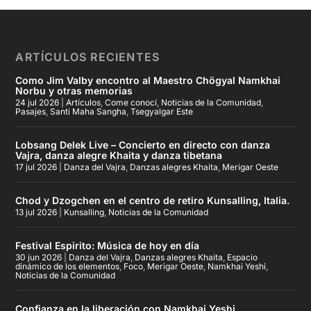
ARTÍCULOS RECIENTES
Como Jim Valby encontro al Maestro Chögyal Namkhai
Norbu y otras memorias
24 jul 2026
|
Artículos
,
Come conocí
,
Noticias de la Comunidad
,
Pasajes
,
Santi Maha Sangha
,
Tsegyalgar Este
Lobsang Delek Live – Concierto en directo con danza
Vajra, danza alegre Khaita y danza tibetana
17 jul 2026
|
Danza del Vajra
,
Danzas alegres Khaita
,
Merigar Oeste
Chod y Dzogchen en el centro de retiro Kunsalling, Italia.
13 jul 2026
|
Kunsalling
,
Noticias de la Comunidad
Festival Espirito: Música de hoy en día
30 jun 2026
|
Danza del Vajra
,
Danzas alegres Khaita
,
Espacio
dinámico de los elementos
,
Foco
,
Merigar Oeste
,
Namkhai Yeshi
,
Noticias de la Comunidad
Confianza en la liberación con Namkhai Yeshi