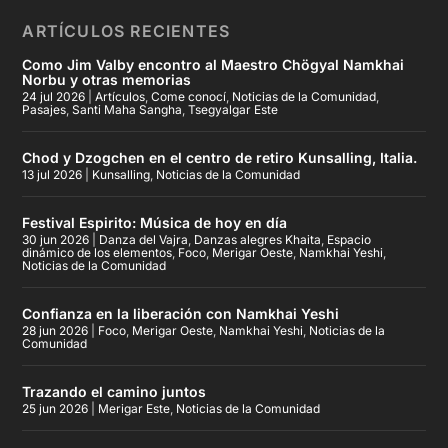
ARTÍCULOS RECIENTES
Como Jim Valby encontro al Maestro Chögyal Namkhai
Norbu y otras memorias
24 jul 2026
|
Artículos
,
Come conocí
,
Noticias de la Comunidad
,
Pasajes
,
Santi Maha Sangha
,
Tsegyalgar Este
Chod y Dzogchen en el centro de retiro Kunsalling, Italia.
13 jul 2026
|
Kunsalling
,
Noticias de la Comunidad
Festival Espirito: Música de hoy en día
30 jun 2026
|
Danza del Vajra
,
Danzas alegres Khaita
,
Espacio
dinámico de los elementos
,
Foco
,
Merigar Oeste
,
Namkhai Yeshi
,
Noticias de la Comunidad
Confianza en la liberación con Namkhai Yeshi
28 jun 2026
|
Foco
,
Merigar Oeste
,
Namkhai Yeshi
,
Noticias de la
Comunidad
Trazando el camino juntos
25 jun 2026
|
Merigar Este
,
Noticias de la Comunidad