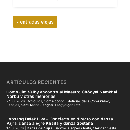
entradas viejas
ARTÍCULOS RECIENTES
Como Jim Valby encontro al Maestro Chögyal Namkhai
Norbu y otras memorias
24 jul 2026
|
Artículos
,
Come conocí
,
Noticias de la Comunidad
,
Pasajes
,
Santi Maha Sangha
,
Tsegyalgar Este
Lobsang Delek Live – Concierto en directo con danza
Vajra, danza alegre Khaita y danza tibetana
17 jul 2026
|
Danza del Vajra
,
Danzas alegres Khaita
,
Merigar Oeste