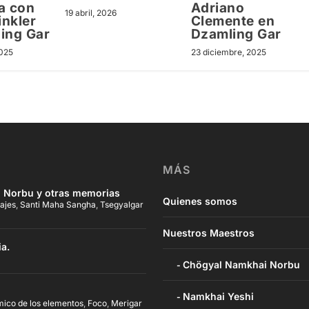
a con
Adriano
19 abril, 2026
nkler
Clemente en
ing Gar
Dzamling Gar
2025
23 diciembre, 2025
MÁS
 Norbu y otras memorias
Quienes somos
ajes
,
Santi Maha Sangha
,
Tsegyalgar
Nuestros Maestros
ia.
Chögyal Namkhai Norbu
Namkhai Yeshi
mico de los elementos
,
Foco
,
Merigar