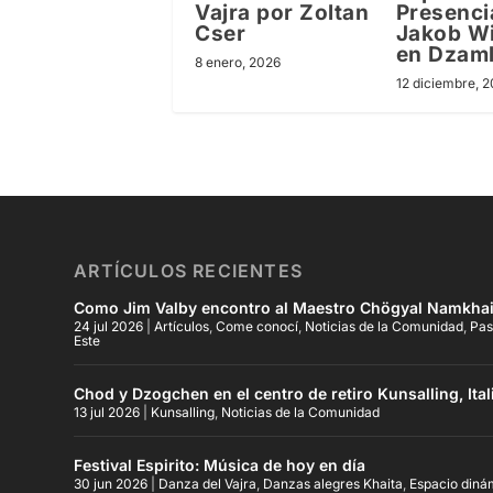
Vajra por Zoltan
Presenci
Cser
Jakob Wi
en Dzaml
8 enero, 2026
12 diciembre, 
ARTÍCULOS RECIENTES
Como Jim Valby encontro al Maestro Chögyal Namkhai
24 jul 2026
|
Artículos
,
Come conocí
,
Noticias de la Comunidad
,
Pas
Este
Chod y Dzogchen en el centro de retiro Kunsalling, Ital
13 jul 2026
|
Kunsalling
,
Noticias de la Comunidad
Festival Espirito: Música de hoy en día
30 jun 2026
|
Danza del Vajra
,
Danzas alegres Khaita
,
Espacio diná