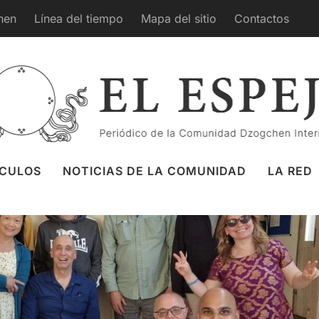
hen
Línea del tiempo
Mapa del sitio
Contactos
los Seis Lokas en Kunselling, Gales
7 jun 2026
Kunselling
,
Santi Maha Sangha
ÍCULOS
NOTICIAS DE LA COMUNIDAD
LA RED