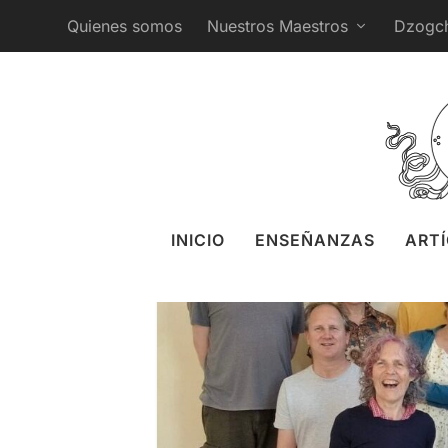
Quienes somos
Nuestros Maestros
Dzogc
La Purificación de 
Publicado por
Naomi Zeitz
INICIO
ENSEÑANZAS
ART