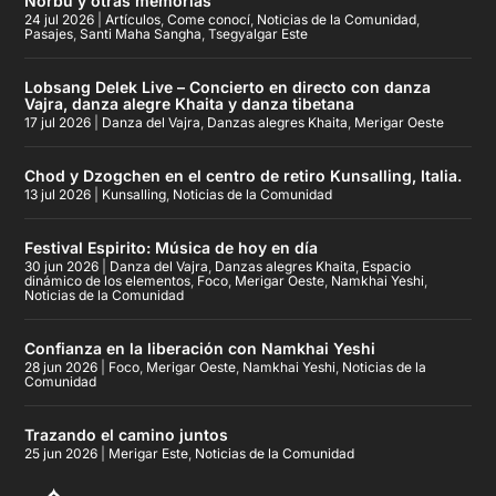
Norbu y otras memorias
24 jul 2026
|
Artículos
,
Come conocí
,
Noticias de la Comunidad
,
Pasajes
,
Santi Maha Sangha
,
Tsegyalgar Este
Lobsang Delek Live – Concierto en directo con danza
Vajra, danza alegre Khaita y danza tibetana
17 jul 2026
|
Danza del Vajra
,
Danzas alegres Khaita
,
Merigar Oeste
Chod y Dzogchen en el centro de retiro Kunsalling, Italia.
13 jul 2026
|
Kunsalling
,
Noticias de la Comunidad
Festival Espirito: Música de hoy en día
30 jun 2026
|
Danza del Vajra
,
Danzas alegres Khaita
,
Espacio
dinámico de los elementos
,
Foco
,
Merigar Oeste
,
Namkhai Yeshi
,
Noticias de la Comunidad
Confianza en la liberación con Namkhai Yeshi
28 jun 2026
|
Foco
,
Merigar Oeste
,
Namkhai Yeshi
,
Noticias de la
Comunidad
Trazando el camino juntos
25 jun 2026
|
Merigar Este
,
Noticias de la Comunidad