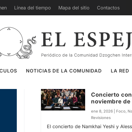
hen
Línea del tiempo
Mapa del sitio
Contactos
REVISIONES
ÍCULOS
NOTICIAS DE LA COMUNIDAD
LA RED
Concierto con
noviembre de 2
ene 8, 2026
|
Foco
,
Na
Revisiones
El concierto de Namkhai Yeshi y Aless