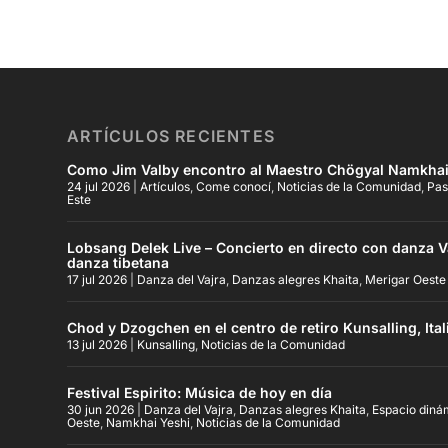
ARTÍCULOS RECIENTES
Como Jim Valby encontro al Maestro Chögyal Namkhai
24 jul 2026
|
Artículos
,
Come conocí
,
Noticias de la Comunidad
,
Pas
Este
Lobsang Delek Live – Concierto en directo con danza Va
danza tibetana
17 jul 2026
|
Danza del Vajra
,
Danzas alegres Khaita
,
Merigar Oeste
Chod y Dzogchen en el centro de retiro Kunsalling, Ital
13 jul 2026
|
Kunsalling
,
Noticias de la Comunidad
Festival Espirito: Música de hoy en día
30 jun 2026
|
Danza del Vajra
,
Danzas alegres Khaita
,
Espacio diná
Oeste
,
Namkhai Yeshi
,
Noticias de la Comunidad