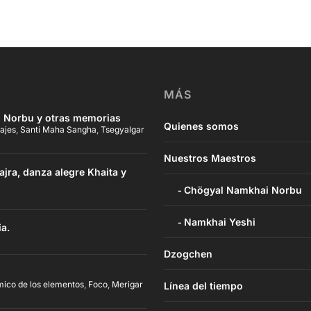
MÁS
 Norbu y otras memorias
Quienes somos
ajes
,
Santi Maha Sangha
,
Tsegyalgar
Nuestros Maestros
jra, danza alegre Khaita y
Chögyal Namkhai Norbu
Namkhai Yeshi
ia.
Dzogchen
mico de los elementos
,
Foco
,
Merigar
Línea del tiempo