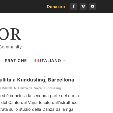
Dona ora
PRATICHE
ITALIANO
 del Canto del Vajra – Parte II
llita a Kundusling, Barcellona
COMUNITA'
,
Danza del Vajra
,
Kundusling
si è conclusa la seconda parte del corso
del Canto del Vajra tenuto dall’istruttrice
rata sullo studio della Danza dalla riga