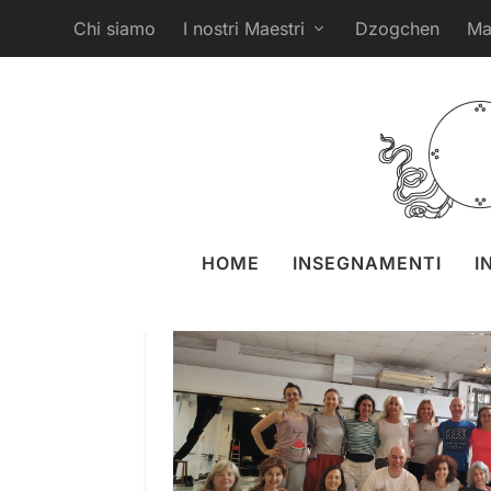
Chi siamo
I nostri Maestri
Dzogchen
Ma
HOME
INSEGNAMENTI
I