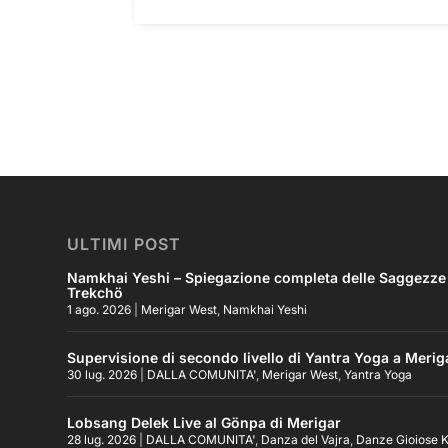
ULTIMI POST
Namkhai Yeshi – Spiegazione completa delle Saggezze Pr
Trekchö
1 ago. 2026
|
Merigar West
,
Namkhai Yeshi
Supervisione di secondo livello di Yantra Yoga a Merig
30 lug. 2026
|
DALLA COMUNITA'
,
Merigar West
,
Yantra Yoga
Lobsang Delek Live al Gönpa di Merigar
28 lug. 2026
|
DALLA COMUNITA'
,
Danza del Vajra
,
Danze Gioiose K