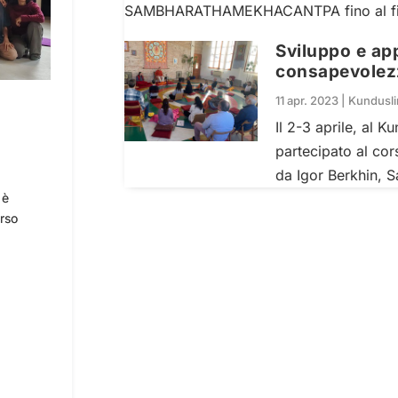
SAMBHARATHAMEKHACANTPA fino al fi
Sviluppo e app
consapevolez
11 apr. 2023
|
Kundusl
Il 2-3 aprile, al 
partecipato al co
da Igor Berkhin, S
 è
orso