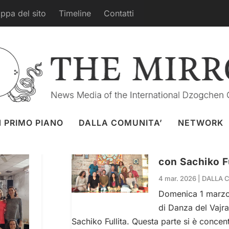
ppa del sito
Timeline
Contatti
KUNDUSLING
N PRIMO PIANO
DALLA COMUNITA’
NETWORK
Corso di Danza
con Sachiko Fu
4 mar. 2026
|
DALLA 
Domenica 1 marzo 
di Danza del Vajra 
Sachiko Fullita. Questa parte si è concent