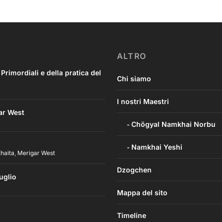
ALTRO
imordiali e della pratica del
Chi siamo
I nostri Maestri
ar West
Chögyal Namkhai Norbu
Namkhai Yeshi
haita
,
Merigar West
Dzogchen
uglio
Mappa del sito
Timeline