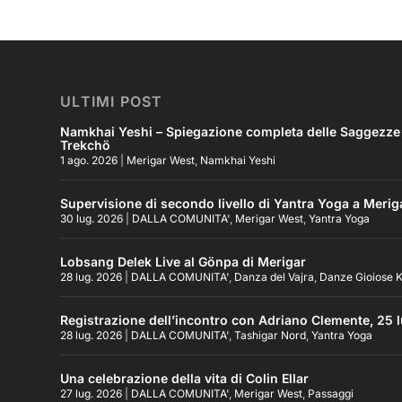
ULTIMI POST
Namkhai Yeshi – Spiegazione completa delle Saggezze Pr
Trekchö
1 ago. 2026
|
Merigar West
,
Namkhai Yeshi
Supervisione di secondo livello di Yantra Yoga a Merig
30 lug. 2026
|
DALLA COMUNITA'
,
Merigar West
,
Yantra Yoga
Lobsang Delek Live al Gönpa di Merigar
28 lug. 2026
|
DALLA COMUNITA'
,
Danza del Vajra
,
Danze Gioiose K
Registrazione dell’incontro con Adriano Clemente, 25 l
28 lug. 2026
|
DALLA COMUNITA'
,
Tashigar Nord
,
Yantra Yoga
Una celebrazione della vita di Colin Ellar
27 lug. 2026
|
DALLA COMUNITA'
,
Merigar West
,
Passaggi