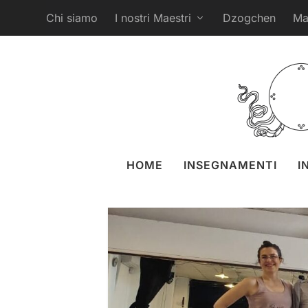
Chi siamo
I nostri Maestri
Dzogchen
Ma
Yantra 
postato da
Naomi Zeitz
29 m
HOME
INSEGNAMENTI
I