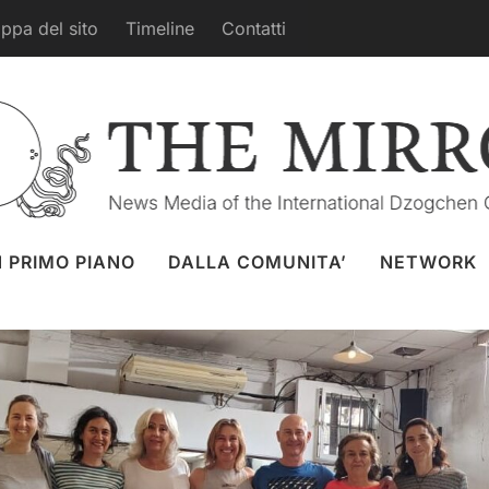
ppa del sito
Timeline
Contatti
Yoga a Siviglia, Spagna
ag. 2026
DALLA COMUNITA'
,
Kundusling
,
Yantra Yoga
N PRIMO PIANO
DALLA COMUNITA’
NETWORK