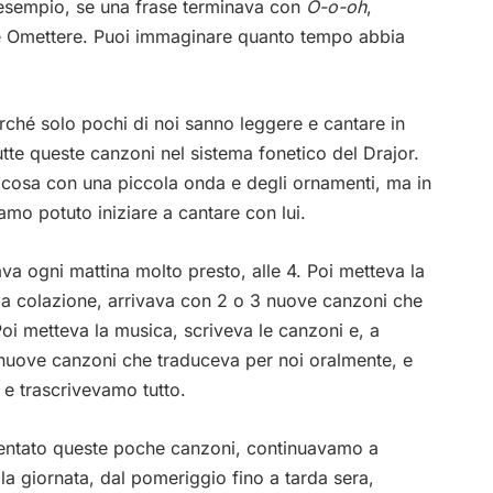
esempio, se una frase terminava con
O-o-oh
,
e
O
mettere. Puoi immaginare quanto tempo abbia
erché solo pochi di noi sanno leggere e cantare in
tutte queste canzoni nel sistema fonetico del Drajor.
 cosa con una piccola onda e degli ornamenti, ma in
mo potuto iniziare a cantare con lui.
va ogni mattina molto presto, alle 4. Poi metteva la
 a colazione, arrivava con 2 o 3 nuove canzoni che
oi metteva la musica, scriveva le canzoni e, a
 nuove canzoni che traduceva per noi oralmente, e
 e trascrivevamo tutto.
entato queste poche canzoni, continuavamo a
lla giornata, dal pomeriggio fino a tarda sera,