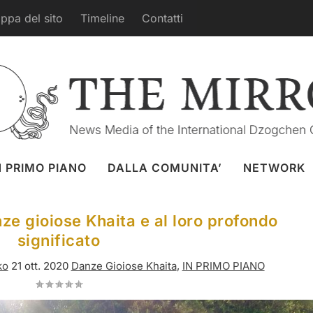
ppa del sito
Timeline
Contatti
N PRIMO PIANO
DALLA COMUNITA’
NETWORK
nze gioiose Khaita e al loro profondo
significato
ko
21 ott. 2020
Danze Gioiose Khaita
,
IN PRIMO PIANO