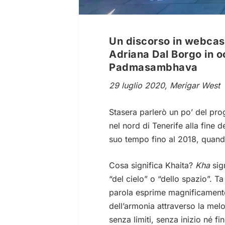
Un discorso in webcast
Adriana Dal Borgo in o
Padmasambhava
29 luglio 2020, Merigar West
Stasera parlerò un po’ del pr
nel nord di Tenerife alla fine 
suo tempo fino al 2018, quand
Cosa significa Khaita?
Kha
sign
“del cielo” o “dello spazio”.
T
parola esprime magnificamente 
dell’armonia attraverso la mel
senza limiti, senza inizio né f