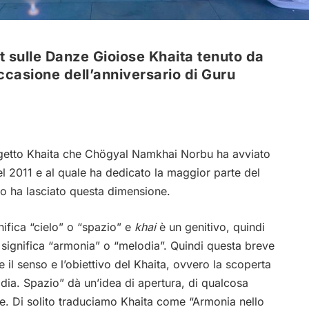
 sulle Danze Gioiose Khaita tenuto da
ccasione dell’anniversario di Guru
ogetto Khaita che Chögyal Namkhai Norbu ha avviato
del 2011 e al quale ha dedicato la maggior parte del
o ha lasciato questa dimensione.
ifica “cielo” o “spazio” e
khai
è un genitivo, quindi
a
significa “armonia” o “melodia”. Quindi questa breve
il senso e l’obiettivo del Khaita, ovvero la scoperta
odia. Spazio” dà un’idea di apertura, di qualcosa
ine. Di solito traduciamo Khaita come “Armonia nello