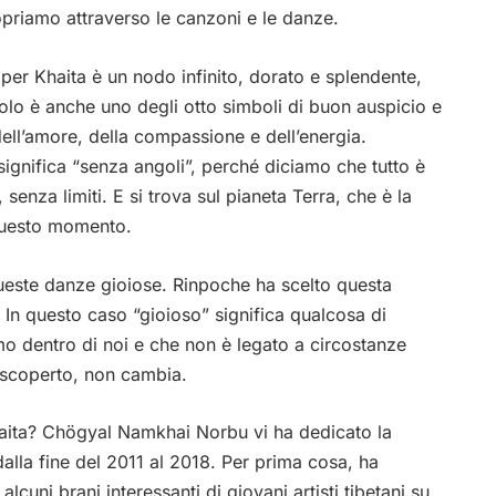
priamo attraverso le canzoni e le danze.
 per Khaita è un nodo infinito, dorato e splendente,
olo è anche uno degli otto simboli di buon auspicio e
ell’amore, della compassione e dell’energia.
ignifica “senza angoli”, perché diciamo che tutto è
senza limiti. E si trova sul pianeta Terra, che è la
questo momento.
ueste danze gioiose. Rinpoche ha scelto questa
 In questo caso “gioioso” significa qualcosa di
mo dentro di noi e che non è legato a circostanze
 scoperto, non cambia.
haita? Chögyal Namkhai Norbu vi ha dedicato la
lla fine del 2011 al 2018. Per prima cosa, ha
cuni brani interessanti di giovani artisti tibetani su