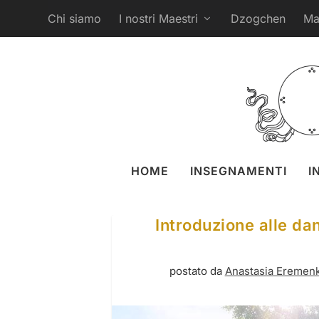
Chi siamo
I nostri Maestri
Dzogchen
Ma
HOME
INSEGNAMENTI
I
Introduzione alle da
postato da
Anastasia Eremen