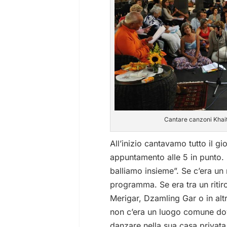
Cantare canzoni Khait
All’inizio cantavamo tutto il g
appuntamento alle 5 in punto. 
balliamo insieme”. Se c’era un r
programma. Se era tra un riti
Merigar, Dzamling Gar o in alt
non c’era un luogo comune dove r
danzare nella sua casa privata