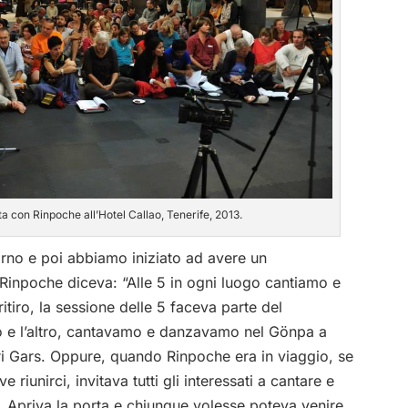
a con Rinpoche all’Hotel Callao, Tenerife, 2013.
iorno e poi abbiamo iniziato ad avere un
Rinpoche diceva: “Alle 5 in ogni luogo cantiamo e
itiro, la sessione delle 5 faceva parte del
ro e l’altro, cantavamo e danzavamo nel Gönpa a
ri Gars. Oppure, quando Rinpoche era in viaggio, se
iunirci, invitava tutti gli interessati a cantare e
. Apriva la porta e chiunque volesse poteva venire.