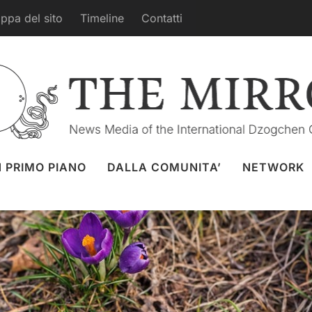
ppa del sito
Timeline
Contatti
anni. E la verità che sta in mezzo
er
13 mar. 2026
Focus
,
Merigar Est
N PRIMO PIANO
DALLA COMUNITA’
NETWORK