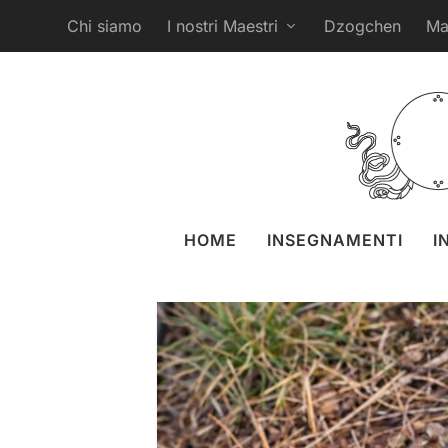
Chi siamo
I nostri Maestri
Dzogchen
Ma
Merigar East – 20 
postato da
Liz Grang
HOME
INSEGNAMENTI
I