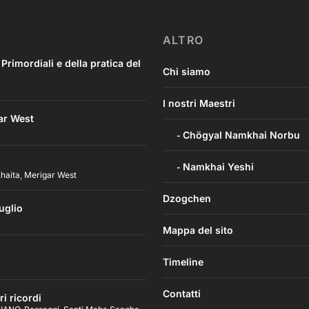
ALTRO
imordiali e della pratica del
Chi siamo
I nostri Maestri
ar West
Chögyal Namkhai Norbu
Namkhai Yeshi
haita
,
Merigar West
Dzogchen
uglio
Mappa del sito
Timeline
Contatti
i ricordi