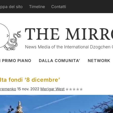
ppa del sito
Timeline
Contatti
N PRIMO PIANO
DALLA COMUNITA’
NETWORK
ta fondi ‘8 dicembre’
 Eremenko
15 nov. 2022
Merigar West