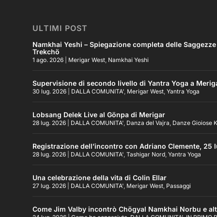
ULTIMI POST
Namkhai Yeshi – Spiegazione completa delle Saggezze Pr
Trekchö
1 ago. 2026
|
Merigar West
,
Namkhai Yeshi
Supervisione di secondo livello di Yantra Yoga a Merig
30 lug. 2026
|
DALLA COMUNITA'
,
Merigar West
,
Yantra Yoga
Lobsang Delek Live al Gönpa di Merigar
28 lug. 2026
|
DALLA COMUNITA'
,
Danza del Vajra
,
Danze Gioiose K
Registrazione dell’incontro con Adriano Clemente, 25 l
28 lug. 2026
|
DALLA COMUNITA'
,
Tashigar Nord
,
Yantra Yoga
Una celebrazione della vita di Colin Ellar
27 lug. 2026
|
DALLA COMUNITA'
,
Merigar West
,
Passaggi
Come Jim Valby incontrò Chögyal Namkhai Norbu e altr