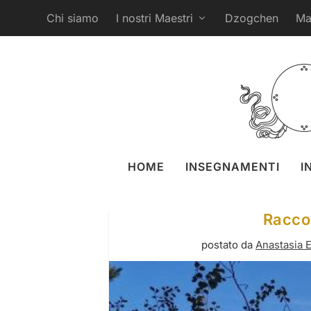
Chi siamo
I nostri Maestri
Dzogchen
Ma
HOME
INSEGNAMENTI
I
Raccol
postato da
Anastasia