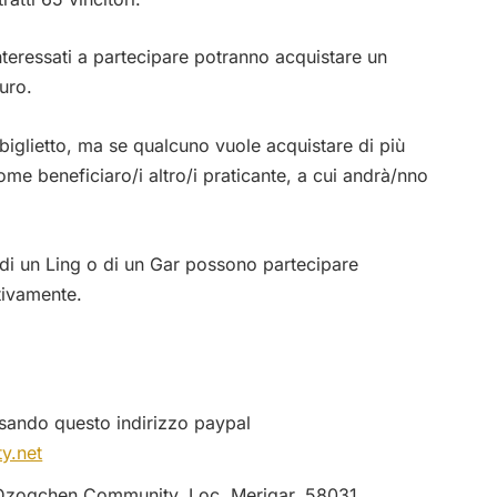
interessati a partecipare potranno acquistare un
euro.
biglietto, ma se qualcuno vuole acquistare di più
come beneficiaro/i altro/i praticante, a cui andrà/nno
di un Ling o di un Gar possono partecipare
tivamente.
sando questo indirizzo paypal
y.net
 Dzogchen Community, Loc. Merigar, 58031