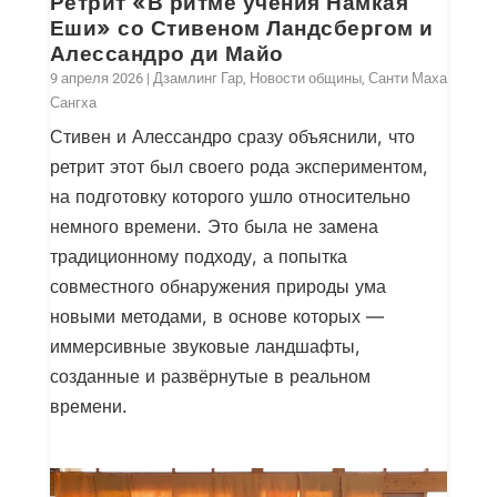
Ретрит «В ритме учения Намкая
Еши» со Стивеном Ландсбергом и
Алессандро ди Майо
9 апреля 2026
|
Дзамлинг Гар
,
Новости общины
,
Санти Маха
Сангха
Стивен и Алессандро сразу объяснили, что
ретрит этот был своего рода экспериментом,
на подготовку которого ушло относительно
немного времени. Это была не замена
традиционному подходу, а попытка
совместного обнаружения природы ума
новыми методами, в основе которых —
иммерсивные звуковые ландшафты,
созданные и развёрнутые в реальном
времени.