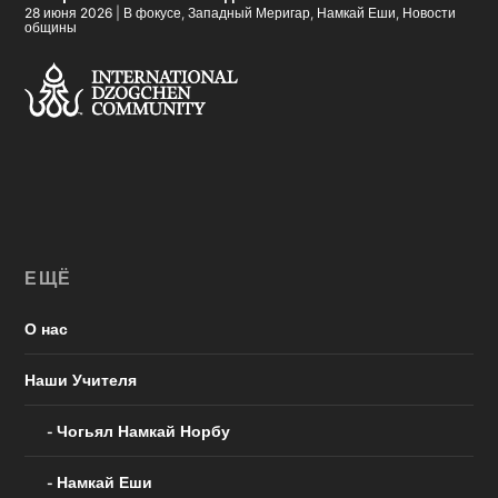
28 июня 2026
|
В фокусе
,
Западный Меригар
,
Намкай Еши
,
Новости
общины
ЕЩЁ
О нас
Наши Учителя
Чогьял Намкай Норбу
Намкай Еши