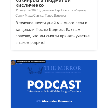
Кокияром и Людмилой
Кисличенко
11 августа 2025
|
Дзамлинг Гар
,
Новости общины
,
Санти Маха Сангха
,
Танец Ваджры
В течение шести дней мы много пели и
танцевали Песню Ваджры. Как нам
повезло, что мы смогли принять участие
в таком ретрите!