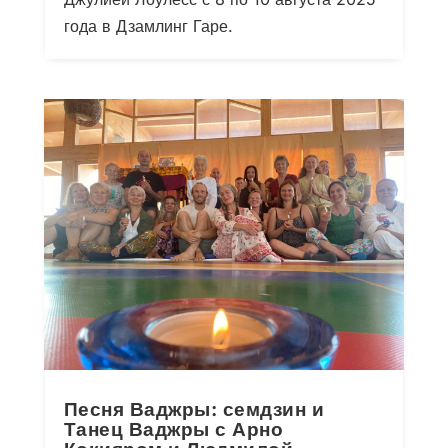
года в Дзамлинг Гаре.
Песня Ваджры: семдзин и
Танец Ваджры с Арно