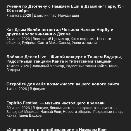
Учения по Дзогчену с Намкаем Еши в Дзамлинг Гаре, 15–
18 октября
7 августа 2026
|
Дзамлинг Гар
,
Намкай Еши
Как Джим Вэлби встретил Чогьяла Намкая Норбу и
другие воспоминания о Джиме
24 июля 2026
|
Восточный Цегьялгар
,
Как я встретил
,
Новости
общины
,
Рубрики
,
Санти Маха Сангха
,
Ушли из жизни
Лобсанг Делек Live – Живой концерт с Танцем Ваджры,
Радостными танцами Кайта и тибетскими танцами
17 июля 2026
|
Западный Меригар
,
Радостные танцы Кайта
,
Танец
Ваджры
Откройте для себя возможности нашего нового сайта
1 июля 2026
|
В фокусе
Espirito Festival — музыка настоящего времени
30 июня 2026
|
В фокусе
,
Динамическое пространство элементов
,
Западный Меригар
,
Намкай Еши
,
Новости общины
,
Радостные танцы
Кайта
,
Танец Ваджры
«Уверенность в освобождении» с Намкаем Еши