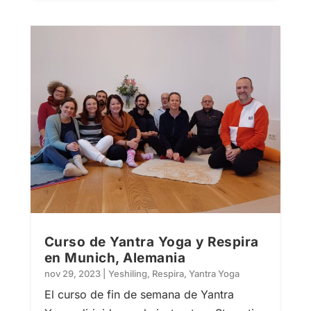
Curso de Yantra Yoga y Respira
en Munich, Alemania
nov 29, 2023
|
Yeshiling
,
Respira
,
Yantra Yoga
El curso de fin de semana de Yantra