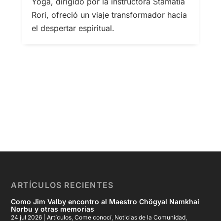
Yoga, dirigido por la instructora Stamatia
Rori, ofreció un viaje transformador hacia
el despertar espiritual.
ARTÍCULOS RECIENTES
Como Jim Valby encontro al Maestro Chögyal Namkhai
Norbu y otras memorias
24 jul 2026
|
Artículos
,
Come conocí
,
Noticias de la Comunidad
,