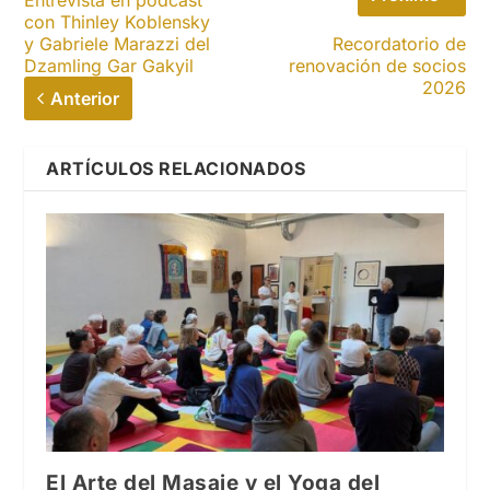
con Thinley Koblensky
y Gabriele Marazzi del
Recordatorio de
Dzamling Gar Gakyil
renovación de socios
2026
Anterior
ARTÍCULOS RELACIONADOS
El Arte del Masaje y el Yoga del