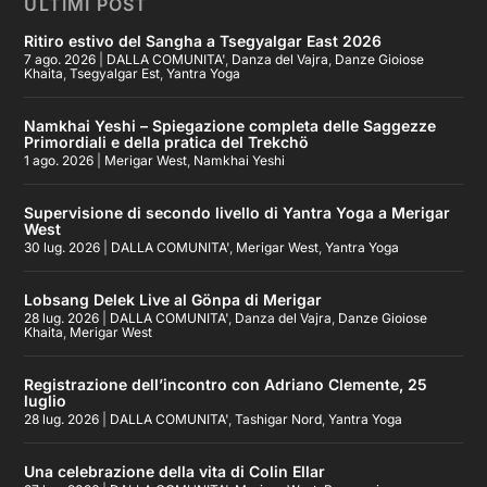
ULTIMI POST
Ritiro estivo del Sangha a Tsegyalgar East 2026
7 ago. 2026
|
DALLA COMUNITA'
,
Danza del Vajra
,
Danze Gioiose
Khaita
,
Tsegyalgar Est
,
Yantra Yoga
Namkhai Yeshi – Spiegazione completa delle Saggezze
Primordiali e della pratica del Trekchö
1 ago. 2026
|
Merigar West
,
Namkhai Yeshi
Supervisione di secondo livello di Yantra Yoga a Merigar
West
30 lug. 2026
|
DALLA COMUNITA'
,
Merigar West
,
Yantra Yoga
Lobsang Delek Live al Gönpa di Merigar
28 lug. 2026
|
DALLA COMUNITA'
,
Danza del Vajra
,
Danze Gioiose
Khaita
,
Merigar West
Registrazione dell’incontro con Adriano Clemente, 25
luglio
28 lug. 2026
|
DALLA COMUNITA'
,
Tashigar Nord
,
Yantra Yoga
Una celebrazione della vita di Colin Ellar