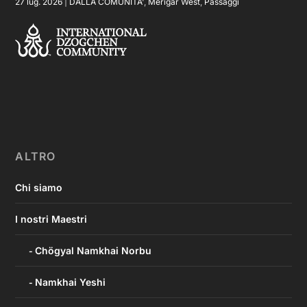
27 lug. 2026
|
DALLA COMUNITA'
,
Merigar West
,
Passaggi
ALTRO
Chi siamo
I nostri Maestri
Chögyal Namkhai Norbu
Namkhai Yeshi