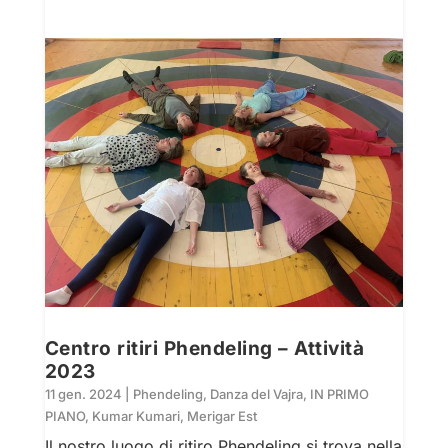
Centro ritiri Phendeling – Attività
2023
11 gen. 2024
|
Phendeling
,
Danza del Vajra
,
IN PRIMO
PIANO
,
Kumar Kumari
,
Merigar Est
Il nostro luogo di ritiro Phendeling si trova nella