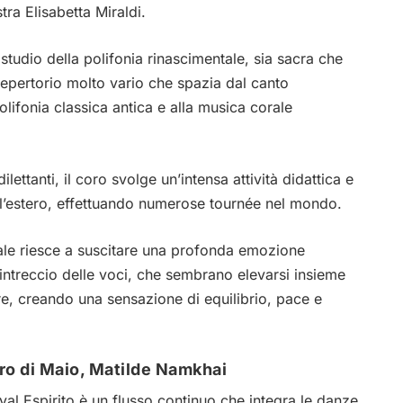
ra Elisabetta Miraldi.
 studio della polifonia rinascimentale, sia sacra che
epertorio molto vario che spazia dal canto
olifonia classica antica e alla musica corale
ttanti, il coro svolge un’intensa attività didattica e
 all’estero, effettuando numerose tournée nel mondo.
tale riesce a suscitare una profonda emozione
 intreccio delle voci, che sembrano elevarsi insieme
e, creando una sensazione di equilibrio, pace e
ro di Maio, Matilde Namkhai
stival Espirito è un flusso continuo che integra le danze