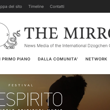
ppa del sito
Timeline
Contatti
irito – World Spiritual Music
ko
2 giu. 2026
Artisti
,
Dynamic Space of the Elements
,
r West
,
Namkhai Yeshi
N PRIMO PIANO
DALLA COMUNITA’
NETWORK