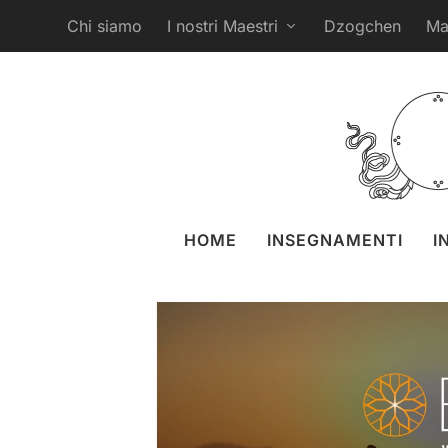
Chi siamo
I nostri Maestri
Dzogchen
Ma
Festival Esp
postato da
Anastasia Eremen
Meriga
HOME
INSEGNAMENTI
I