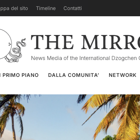
ppa del sito
Timeline
Contatti
nline con Elias Capriles
anger
27 apr. 2026
Tashigar Nord
N PRIMO PIANO
DALLA COMUNITA’
NETWORK