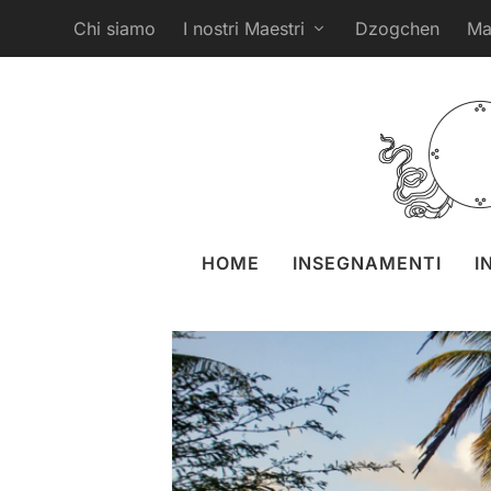
Chi siamo
I nostri Maestri
Dzogchen
Ma
Ritiro o
postato da
Liz Gr
HOME
INSEGNAMENTI
I