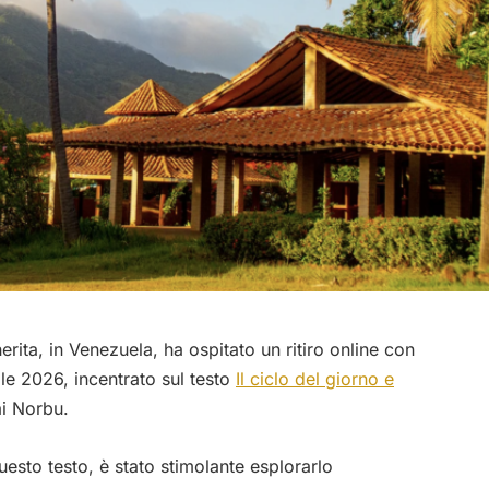
erita, in Venezuela, ha ospitato un ritiro online con
ile 2026, incentrato sul testo
Il ciclo del giorno e
i Norbu.
esto testo, è stato stimolante esplorarlo