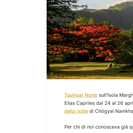
Tashigar Norte
sull’Isola Margh
Elias Capriles dal 24 al 26 apr
della notte
di Chögyal Namkha
Per chi di noi conosceva già qu