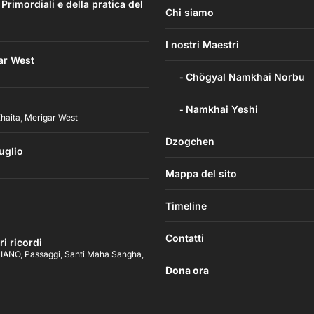
imordiali e della pratica del
Chi siamo
I nostri Maestri
ar West
Chögyal Namkhai Norbu
Namkhai Yeshi
haita
,
Merigar West
Dzogchen
uglio
Mappa del sito
Timeline
Contatti
i ricordi
PIANO
,
Passaggi
,
Santi Maha Sangha
,
Dona ora