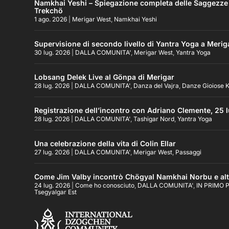
Namkhai Yeshi – Spiegazione completa delle Saggezze Pr
Trekchö
1 ago. 2026
|
Merigar West
,
Namkhai Yeshi
Supervisione di secondo livello di Yantra Yoga a Merig
30 lug. 2026
|
DALLA COMUNITA'
,
Merigar West
,
Yantra Yoga
Lobsang Delek Live al Gönpa di Merigar
28 lug. 2026
|
DALLA COMUNITA'
,
Danza del Vajra
,
Danze Gioiose K
Registrazione dell’incontro con Adriano Clemente, 25 l
28 lug. 2026
|
DALLA COMUNITA'
,
Tashigar Nord
,
Yantra Yoga
Una celebrazione della vita di Colin Ellar
27 lug. 2026
|
DALLA COMUNITA'
,
Merigar West
,
Passaggi
Come Jim Valby incontrò Chögyal Namkhai Norbu e altr
24 lug. 2026
|
Come ho conosciuto
,
DALLA COMUNITA'
,
IN PRIMO 
Tsegyalgar Est