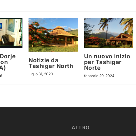
Dorje
Un nuovo inizio
Notizie da
Non
per Tashigar
Tashigar North
A)
Norte
luglio 31, 2020
26
febbraio 29, 2024
ALTRO