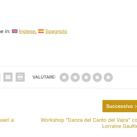
he in:
Inglese
Spagnolo
VALUTARE:
Successivo
sseri a
Workshop “Danza del Canto del Vajra” c
Lorraine Gaulti