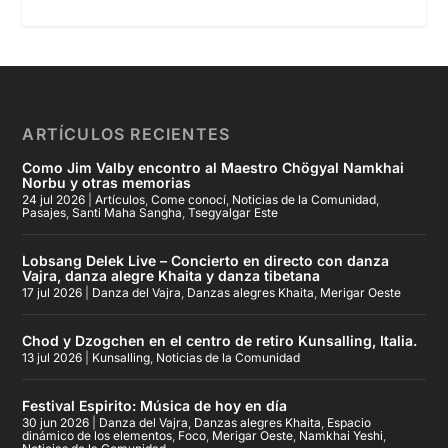
ARTÍCULOS RECIENTES
Como Jim Valby encontro al Maestro Chögyal Namkhai
Norbu y otras memorias
24 jul 2026
|
Artículos
,
Come conocí
,
Noticias de la Comunidad
,
Pasajes
,
Santi Maha Sangha
,
Tsegyalgar Este
Lobsang Delek Live – Concierto en directo con danza
Vajra, danza alegre Khaita y danza tibetana
17 jul 2026
|
Danza del Vajra
,
Danzas alegres Khaita
,
Merigar Oeste
Chod y Dzogchen en el centro de retiro Kunsalling, Italia.
13 jul 2026
|
Kunsalling
,
Noticias de la Comunidad
Festival Espirito: Música de hoy en día
30 jun 2026
|
Danza del Vajra
,
Danzas alegres Khaita
,
Espacio
dinámico de los elementos
,
Foco
,
Merigar Oeste
,
Namkhai Yeshi
,