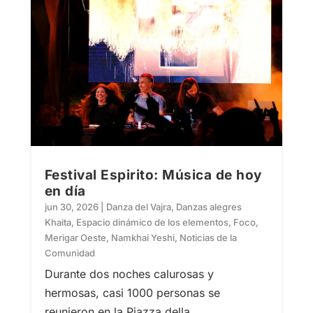
Festival Espirito: Música de hoy
en día
jun 30, 2026
|
Danza del Vajra
,
Danzas alegres
Khaita
,
Espacio dinámico de los elementos
,
Foco
,
Merigar Oeste
,
Namkhai Yeshi
,
Noticias de la
Comunidad
Durante dos noches calurosas y
hermosas, casi 1000 personas se
reunieron en la Piazza della