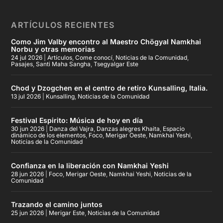
ARTÍCULOS RECIENTES
Como Jim Valby encontro al Maestro Chögyal Namkhai
Norbu y otras memorias
24 jul 2026
|
Artículos
,
Come conocí
,
Noticias de la Comunidad
,
Pasajes
,
Santi Maha Sangha
,
Tsegyalgar Este
Chod y Dzogchen en el centro de retiro Kunsalling, Italia.
13 jul 2026
|
Kunsalling
,
Noticias de la Comunidad
Festival Espirito: Música de hoy en día
30 jun 2026
|
Danza del Vajra
,
Danzas alegres Khaita
,
Espacio
dinámico de los elementos
,
Foco
,
Merigar Oeste
,
Namkhai Yeshi
,
Noticias de la Comunidad
Confianza en la liberación con Namkhai Yeshi
28 jun 2026
|
Foco
,
Merigar Oeste
,
Namkhai Yeshi
,
Noticias de la
Comunidad
Trazando el camino juntos
25 jun 2026
|
Merigar Este
,
Noticias de la Comunidad