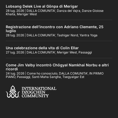
Lobsang Delek Live al Gönpa di Merigar
28 lug. 2026
|
DALLA COMUNITA'
,
Danza del Vajra
,
Danze Gioiose
Khaita
,
Merigar West
Registrazione dell’incontro con Adriano Clemente, 25
luglio
28 lug. 2026
|
DALLA COMUNITA'
,
Tashigar Nord
,
Yantra Yoga
Una celebrazione della vita di Colin Ellar
27 lug. 2026
|
DALLA COMUNITA'
,
Merigar West
,
Passaggi
Come Jim Valby incontrò Chögyal Namkhai Norbu e altri
ricordi
24 lug. 2026
|
Come ho conosciuto
,
DALLA COMUNITA'
,
IN PRIMO
PIANO
,
Passaggi
,
Santi Maha Sangha
,
Tsegyalgar Est