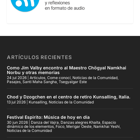
ARTÍCULOS RECIENTES
Como Jim Valby encontro al Maestro Chögyal Namkhai
Norbu y otras memorias
24 jul 2026
|
Artículos
,
Come conocí
,
Noticias de la Comunidad
,
Pasajes
,
Santi Maha Sangha
,
Tsegyalgar Este
Chod y Dzogchen en el centro de retiro Kunsalling, Italia.
13 jul 2026
|
Kunsalling
,
Noticias de la Comunidad
Festival Espirito: Música de hoy en día
30 jun 2026
|
Danza del Vajra
,
Danzas alegres Khaita
,
Espacio
dinámico de los elementos
,
Foco
,
Merigar Oeste
,
Namkhai Yeshi
,
Noticias de la Comunidad